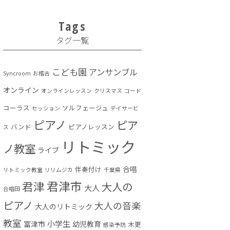
Tags
タグ一覧
こども園
アンサンブル
Syncroom
お稽古
オンライン
オンラインレッスン
クリスマス
コード
コーラス
ソルフェージュ
セッション
デイサービ
ピアノ
ピア
バンド
ピアノレッスン
ス
リトミック
ノ教室
ライブ
合唱
伴奏付け
リトミック教室
リリムジカ
千葉県
君津市
君津
大人の
大人
合唱団
ピアノ
大人の音楽
大人のリトミック
教室
小学生
富津市
幼児教育
木更
感染予防