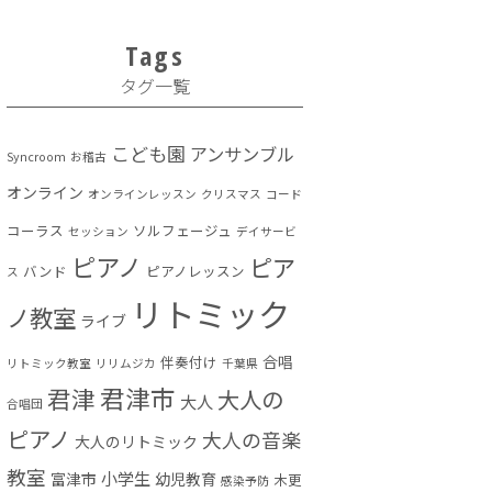
Tags
タグ一覧
こども園
アンサンブル
Syncroom
お稽古
オンライン
オンラインレッスン
クリスマス
コード
コーラス
ソルフェージュ
セッション
デイサービ
ピアノ
ピア
バンド
ピアノレッスン
ス
リトミック
ノ教室
ライブ
合唱
伴奏付け
リトミック教室
リリムジカ
千葉県
君津市
君津
大人の
大人
合唱団
ピアノ
大人の音楽
大人のリトミック
教室
小学生
富津市
幼児教育
木更
感染予防