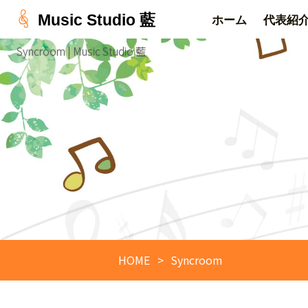
Music Studio 藍
ホーム
代表紹
Syncroom | Music Studio 藍
HOME
Syncroom