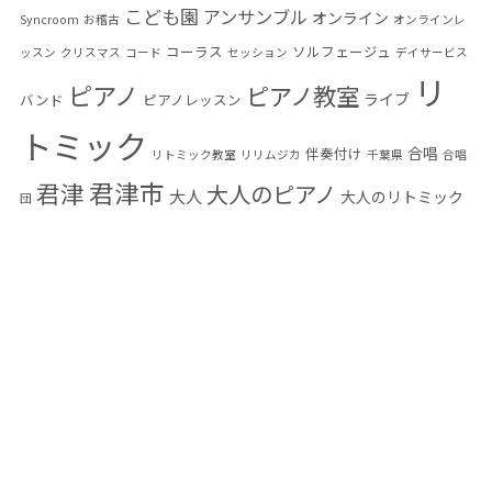
こども園
アンサンブル
オンライン
Syncroom
お稽古
オンラインレ
コーラス
ソルフェージュ
ッスン
クリスマス
コード
セッション
デイサービス
リ
ピアノ
ピアノ教室
ライブ
バンド
ピアノレッスン
トミック
合唱
伴奏付け
リトミック教室
リリムジカ
千葉県
合唱
君津市
君津
大人のピアノ
大人
大人のリトミック
団
大人の音楽教室
小学生
富津市
幼児教育
木更
木更津
感染予防
音楽教
音楽
発表会
津市
楽典
編曲
習い事
混声合唱団
室
高齢者
高齢者音楽