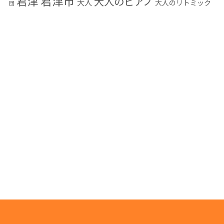
君津市
君津
大人のピアノ
大人
大人のリトミック
団
大人の音楽教室
小学生
富津市
幼児教育
木更
木更津
感染予防
音楽教
音楽
発表会
津市
楽典
編曲
習い事
混声合唱団
室
高齢者
高齢者音楽