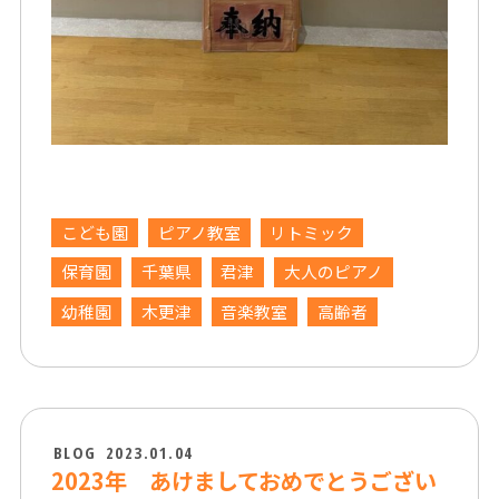
こども園
ピアノ教室
リトミック
保育園
千葉県
君津
大人のピアノ
幼稚園
木更津
音楽教室
高齢者
BLOG
2023.01.04
2023年 あけましておめでとうござい