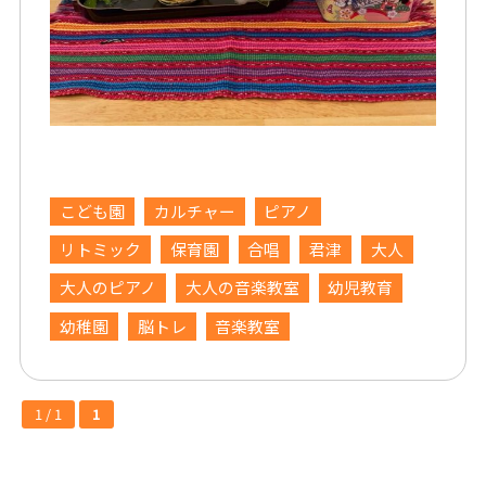
こども園
カルチャー
ピアノ
リトミック
保育園
合唱
君津
大人
大人のピアノ
大人の音楽教室
幼児教育
幼稚園
脳トレ
音楽教室
1 / 1
1