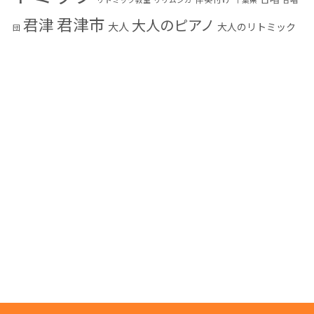
君津市
君津
大人のピアノ
大人
大人のリトミック
団
大人の音楽教室
小学生
富津市
幼児教育
木更
木更津
感染予防
音楽教
音楽
発表会
津市
楽典
編曲
習い事
混声合唱団
室
高齢者
高齢者音楽