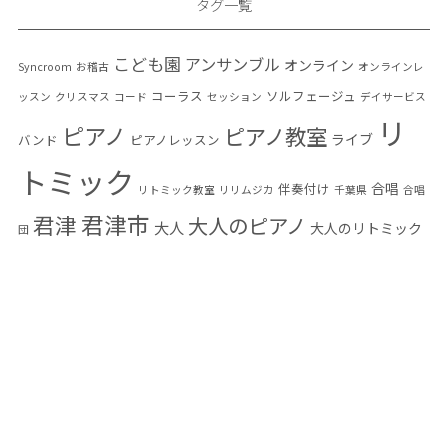
タグ一覧
こども園
アンサンブル
オンライン
Syncroom
お稽古
オンラインレ
コーラス
ソルフェージュ
ッスン
クリスマス
コード
セッション
デイサービス
リ
ピアノ
ピアノ教室
ライブ
バンド
ピアノレッスン
トミック
合唱
伴奏付け
リトミック教室
リリムジカ
千葉県
合唱
君津市
君津
大人のピアノ
大人
大人のリトミック
団
大人の音楽教室
小学生
富津市
幼児教育
木更
木更津
感染予防
音楽教
音楽
発表会
津市
楽典
編曲
習い事
混声合唱団
室
高齢者
高齢者音楽