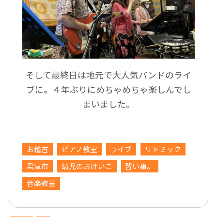
そして最終日は地元で大人気バンドのライ
ブに。４年ぶりにめちゃめちゃ楽しんでし
まいました。
お稽古
ピアノ教室
ライブ
リトミック
君津市
幼児のおけいこ
習い事。
音楽教室