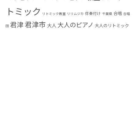
トミック
合唱
伴奏付け
リトミック教室
リリムジカ
千葉県
合唱
君津市
君津
大人のピアノ
大人
大人のリトミック
団
大人の音楽教室
小学生
富津市
幼児教育
木更
木更津
感染予防
音楽教
音楽
発表会
津市
楽典
編曲
習い事
混声合唱団
室
高齢者
高齢者音楽