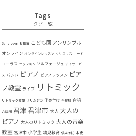
Tags
タグ一覧
こども園
アンサンブル
Syncroom
お稽古
オンライン
オンラインレッスン
クリスマス
コード
コーラス
ソルフェージュ
セッション
デイサービ
ピアノ
ピア
バンド
ピアノレッスン
ス
リトミック
ノ教室
ライブ
合唱
伴奏付け
リトミック教室
リリムジカ
千葉県
君津市
君津
大人の
大人
合唱団
ピアノ
大人の音楽
大人のリトミック
教室
小学生
富津市
幼児教育
木更
感染予防