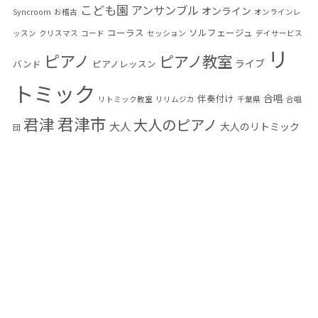
2024年2月
(1)
こども園
アンサンブル
オンライン
Syncroom
お稽古
オンラインレ
コーラス
ソルフェージュ
ッスン
クリスマス
コード
セッション
デイサービス
2024年1月
(1)
リ
ピアノ
ピアノ教室
ライブ
バンド
ピアノレッスン
2023年8月
(2)
トミック
合唱
伴奏付け
リトミック教室
リリムジカ
千葉県
合唱
2023年7月
(3)
君津市
君津
大人のピアノ
大人
大人のリトミック
団
2023年5月
(1)
大人の音楽教室
小学生
富津市
幼児教育
木更
木更津
感染予防
2023年4月
(3)
音楽教
音楽
発表会
津市
楽典
編曲
習い事
混声合唱団
2023年3月
(2)
室
高齢者
高齢者音楽
2023年1月
(2)
2022年12月
(1)
2022年8月
(1)