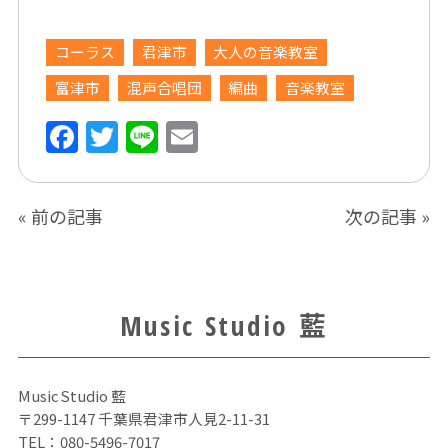
コーラス
君津市
大人の音楽教室
富津市
混声合唱団
編曲
音楽教室
F
T
Li
E
a
w
n
m
c
itt
e
ai
«
前の記事
次の記事
»
e
er
l
b
o
o
Music Studio 藍
k
Music Studio 藍
〒299-1147 千葉県君津市人見2-11-31
TEL：
080-5496-7017