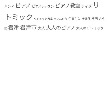
リ
ピアノ
ピアノ教室
ライブ
バンド
ピアノレッスン
トミック
合唱
伴奏付け
リトミック教室
リリムジカ
千葉県
合唱
君津市
君津
大人のピアノ
大人
大人のリトミック
団
大人の音楽教室
小学生
富津市
幼児教育
木更
木更津
感染予防
音楽教
音楽
発表会
津市
楽典
編曲
習い事
混声合唱団
室
高齢者
高齢者音楽