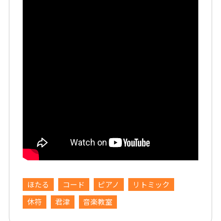
ほたる
コード
ピアノ
リトミック
休符
君津
音楽教室