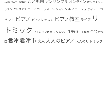
2024年2月
(1)
こども園
アンサンブル
オンライン
Syncroom
お稽古
オンラインレ
コーラス
ソルフェージュ
ッスン
クリスマス
コード
セッション
デイサービス
2024年1月
(1)
リ
ピアノ
ピアノ教室
ライブ
バンド
ピアノレッスン
2023年8月
(2)
トミック
合唱
伴奏付け
リトミック教室
リリムジカ
千葉県
合唱
2023年7月
(3)
君津市
君津
大人のピアノ
大人
大人のリトミック
団
2023年5月
(1)
大人の音楽教室
小学生
富津市
幼児教育
木更
木更津
感染予防
2023年4月
(3)
音楽教
音楽
発表会
津市
楽典
編曲
習い事
混声合唱団
2023年3月
(2)
室
高齢者
高齢者音楽
2023年1月
(2)
2022年12月
(1)
2022年8月
(1)
2022年5月
(1)