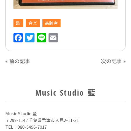
歌
音楽
高齢者
F
T
Li
E
a
w
n
m
c
itt
e
ai
«
前の記事
次の記事
»
e
er
l
b
o
o
Music Studio 藍
k
Music Studio 藍
〒299-1147 千葉県君津市人見2-11-31
TEL：
080-5496-7017